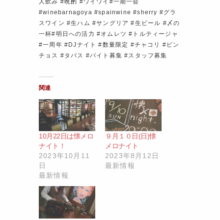
人飲み #晩酌 #ワイワイ#一期一会
#winebarnagoya #spainwine #sherry #グラ
スワイン #生ハム #サングリア #生ビール #〆の
一杯#明日への活力 #オムレツ #トルティージャ
#一周年 #DJナイト #数量限定 #チャコリ #ピン
チョス #タパス #バイト募集 #スタッフ募集
関連
10月22日は懐メロ
９月１０日(日)懐
ナイト！
メロナイト
2023年10月11
2023年8月12日
日
最新情報
最新情報