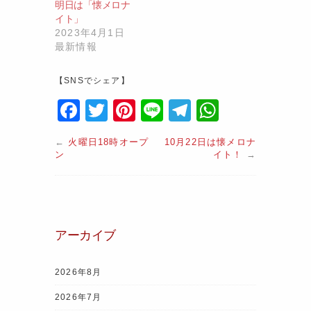
明日は「懐メロナ
イト」
2023年4月1日
最新情報
【SNSでシェア】
F
T
Pi
Li
T
W
a
w
nt
n
el
h
←
火曜日18時オープ
10月22日は懐メロナ
c
itt
er
e
e
at
ン
イト！
→
e
er
e
gr
s
b
st
a
A
o
m
p
アーカイブ
o
p
k
2026年8月
2026年7月