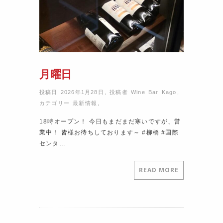
月曜日
投稿日 2026年1月28日
,
投稿者
Wine Bar Kago
,
カテゴリー
最新情報
,
18時オープン！ 今日もまだまだ寒いですが、営
業中！ 皆様お待ちしております～ #柳橋 #国際
センタ…
READ MORE