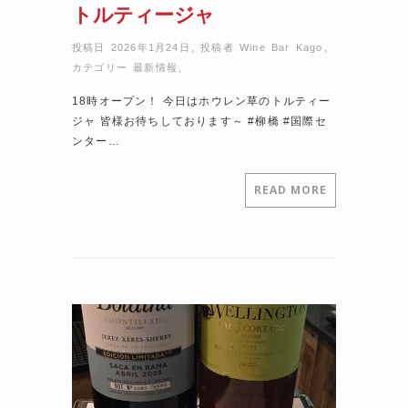
トルティージャ
投稿日 2026年1月24日
,
投稿者
Wine Bar Kago
,
カテゴリー
最新情報
,
18時オープン！ 今日はホウレン草のトルティー
ジャ 皆様お待ちしております～ #柳橋 #国際セ
ンター…
READ MORE