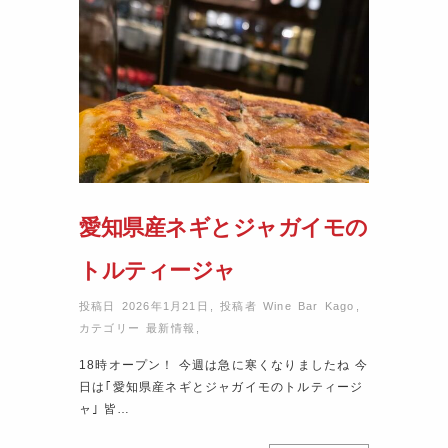
愛知県産ネギとジャガイモの
トルティージャ
投稿日 2026年1月21日
,
投稿者
Wine Bar Kago
,
カテゴリー
最新情報
,
18時オープン！ 今週は急に寒くなりましたね 今
日は｢愛知県産ネギとジャガイモのトルティージ
ャ｣ 皆…