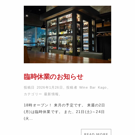
臨時休業のお知らせ
投稿日 2026年1月26日
,
投稿者
Wine Bar Kago
,
カテゴリー
最新情報
,
18時オープン！ 来月の予定です。 来週の2日
(月)は臨時休業です。 また、21日(土)～24日
(火…
READ MORE