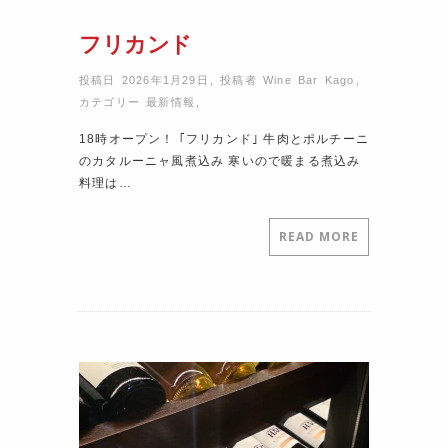
フリカンド
投稿日 2026年1月29日
,
投稿者
Wine Bar Kago
,
カテゴリー
最新情報
,
18時オープン！ ｢フリカンド｣ 牛肉とポルチーニ
のカタルーニャ風煮込み 寒いので暖まる煮込み
料理は…
READ MORE