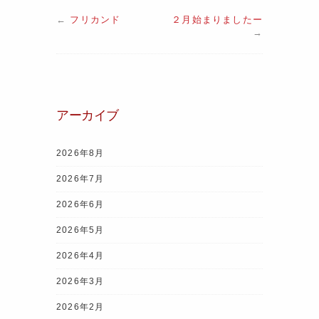
a
w
nt
n
el
h
←
フリカンド
２月始まりましたー
c
itt
er
e
e
at
→
e
er
e
gr
s
b
st
a
A
o
m
p
アーカイブ
o
p
k
2026年8月
2026年7月
2026年6月
2026年5月
2026年4月
2026年3月
2026年2月