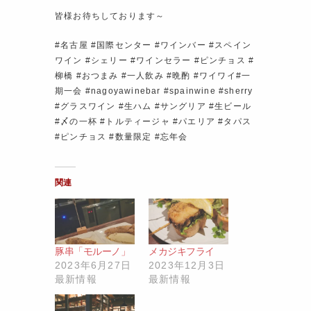
皆様お待ちしております～
#名古屋 #国際センター #ワインバー #スペイン
ワイン #シェリー #ワインセラー #ピンチョス #
柳橋 #おつまみ #一人飲み #晩酌 #ワイワイ#一
期一会 #nagoyawinebar #spainwine #sherry
#グラスワイン #生ハム #サングリア #生ビール
#〆の一杯 #トルティージャ #パエリア #タパス
#ピンチョス #数量限定 #忘年会
関連
豚串「モルーノ」
メカジキフライ
2023年6月27日
2023年12月3日
最新情報
最新情報