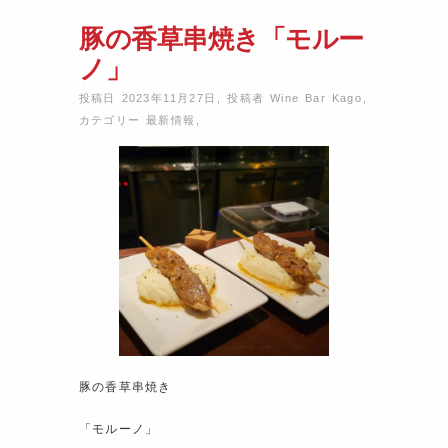
豚の香草串焼き「モルー
ノ」
投稿日 2023年11月27日
,
投稿者
Wine Bar Kago
,
カテゴリー
最新情報
,
豚の香草串焼き
「モルーノ」