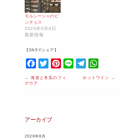
モルシージャのピ
ンチョス
2025年9月4日
最新情報
【SNSでシェア】
F
T
Pi
Li
T
W
a
w
nt
n
el
h
←
海老と冬瓜のフィ
ホットワイン
→
c
itt
er
e
e
at
デウア
e
er
e
gr
s
b
st
a
A
o
m
p
アーカイブ
o
p
k
2026年8月