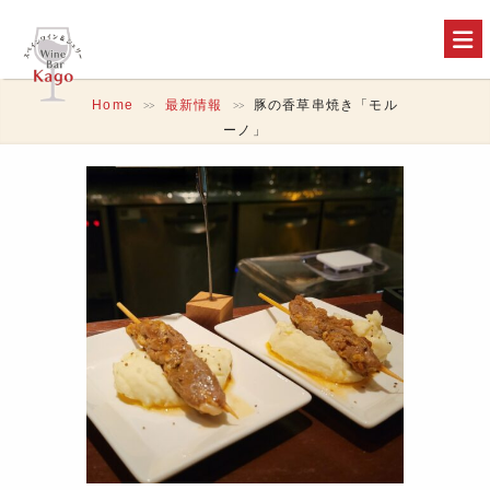
Home
最新情報
豚の香草串焼き「モル
>>
>>
ーノ」