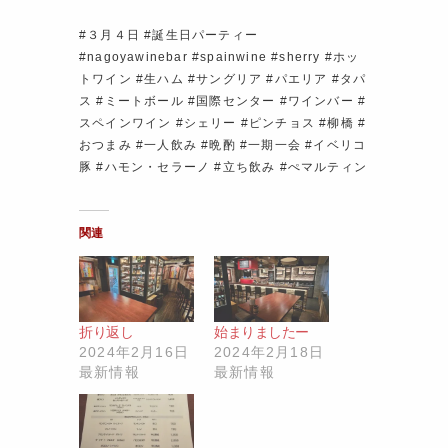
#３月４日 #誕生日パーティー
#nagoyawinebar #spainwine #sherry #ホッ
トワイン #生ハム #サングリア #パエリア #タパ
ス #ミートボール #国際センター #ワインバー #
スペインワイン #シェリー #ピンチョス #柳橋 #
おつまみ #一人飲み #晩酌 #一期一会 #イベリコ
豚 #ハモン・セラーノ #立ち飲み #ぺマルティン
関連
折り返し
始まりましたー
2024年2月16日
2024年2月18日
最新情報
最新情報