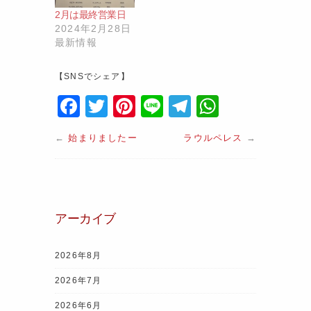
2月は最終営業日
2024年2月28日
最新情報
【SNSでシェア】
F
T
Pi
Li
T
W
a
w
nt
n
el
h
←
始まりましたー
ラウルペレス
→
c
itt
er
e
e
at
e
er
e
gr
s
b
st
a
A
o
m
p
アーカイブ
o
p
k
2026年8月
2026年7月
2026年6月