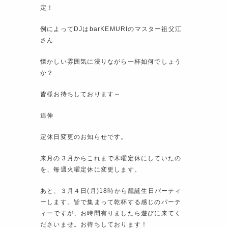
定！
例によってDJはbarKEMURIのマスター祖父江
さん
懐かしい雰囲気に浸りながら一杯如何でしょう
か？
皆様お待ちしております～
追伸
定休日変更のお知らせです。
来月の３月からこれまで木曜定休にしていたの
を、毎週火曜定休に変更します。
あと、３月４日(月)18時から籠誕生日パーティ
ーします。皆で集まって乾杯する感じのパーテ
ィーですが、お時間有りましたら遊びに来てく
ださいませ。お待ちしております！