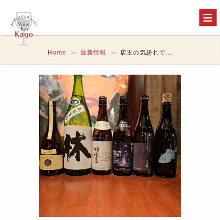
Home
最新情報
店主の気紛れで…
>>
>>