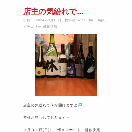
店主の気紛れで…
投稿日 2024年3月16日
,
投稿者
Wine Bar Kago
,
カテゴリー
最新情報
,
店主の気紛れで何か開けますよ
皆様お待ちしております～
３月３１日(日)に「懐メロナイト」開催決定！