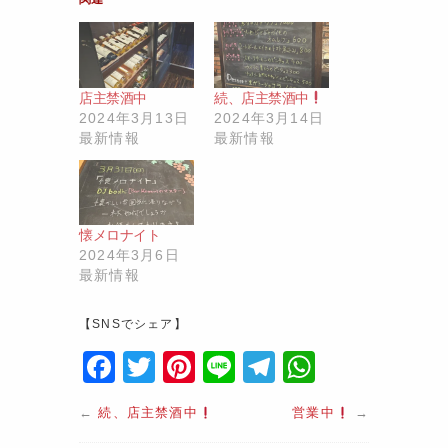
店主禁酒中
続、店主禁酒中
2024年3月13日
2024年3月14日
最新情報
最新情報
懐メロナイト
2024年3月6日
最新情報
【SNSでシェア】
F
T
Pi
Li
T
W
a
w
nt
n
el
h
←
続、店主禁酒中
営業中
→
c
itt
er
e
e
at