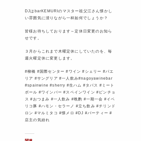
DJはbarKEMURIのマスター祖父江さん懐かし
い雰囲気に浸りながら一杯如何でしょうか？
皆様お待ちしております～定休日変更のお知ら
せです。
３月からこれまで木曜定休にしていたのを、毎
週火曜定休に変更します。
#柳橋 #国際センター #ワイン #シェリー #パエ
リア #サングリア #一人飲み#nagoyawinebar
#spainwine #sherry #生ハム #タパス #ミート
ボール #ワインバー #スペインワイン #ピンチョ
ス #おつまみ #一人飲み #晩酌 #一期一会 #イベ
リコ豚 #ハモン・セラーノ #立ち飲み #チリンド
ロン #マルミタコ #懐メロ #DJ #パーティー #
店主の気紛れ
関連