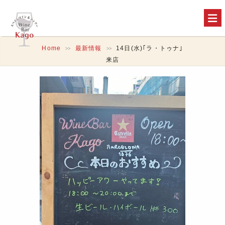
Home
最新情報
14日(水)｢ラ・トゥナ｣
>>
>>
来店