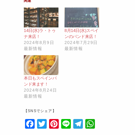
関連
14日(水)ラ・トゥ
8月14日(水)スペイ
ナ来店！
ンのバンド来店！
2024年8月9日
2024年7月29日
最新情報
最新情報
本日もスペインバ
ンド来ます！
2024年8月24日
最新情報
【SNSでシェア】
F
T
Pi
Li
T
W
a
w
nt
n
el
h