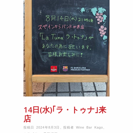
14日(水)｢ラ・トゥナ｣来
店
投稿日 2024年8月3日
,
投稿者
Wine Bar Kago
,