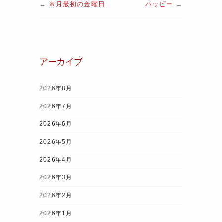
←
８月最初の金曜日
ハッピー
→
c
itt
er
e
e
at
e
er
e
gr
s
b
st
a
A
o
m
p
アーカイブ
o
p
k
2026年8月
2026年7月
2026年6月
2026年5月
2026年4月
2026年3月
2026年2月
2026年1月