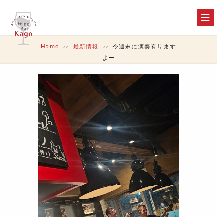
Home
最新情報
今週末に演奏有ります
>>
>>
よー