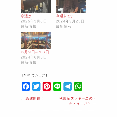
今週は
今週末です
2025年3月6日
2024年9月25日
最新情報
最新情報
６月９日～１３日
2024年6月5日
最新情報
【SNSでシェア】
F
T
Pi
Li
T
W
a
w
nt
n
el
h
←
急遽開催！
秋田産ズッキーニのト
c
itt
er
e
e
at
ルティージャ
→
e
er
e
gr
s