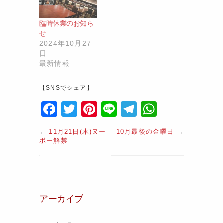
臨時休業のお知ら
せ
2024年10月27
日
最新情報
【SNSでシェア】
F
T
Pi
Li
T
W
a
w
nt
n
el
h
←
11月21日(木)ヌー
10月最後の金曜日
→
c
itt
er
e
e
at
ボー解禁
e
er
e
gr
s
b
st
a
A
o
m
p
アーカイブ
o
p
k