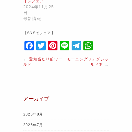
インフェア
2024年11月25
日
最新情報
【SNSでシェア】
F
T
Pi
Li
T
W
a
w
nt
n
el
h
←
愛知当たり前ワー
モーニングフォグシャ
c
itt
er
e
e
at
ルド
ルドネ
→
e
er
e
gr
s
b
st
a
A
o
m
p
アーカイブ
o
p
k
2026年8月
2026年7月