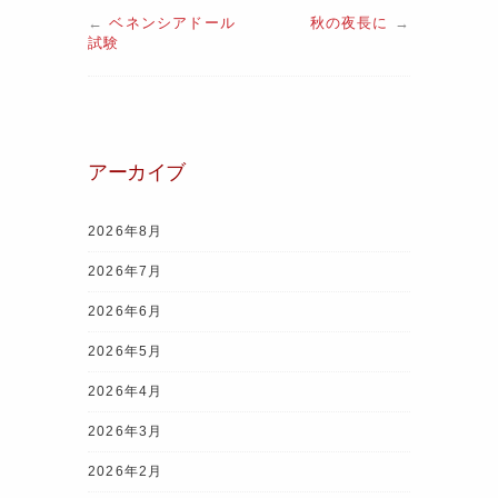
a
w
nt
n
el
h
←
ベネンシアドール
秋の夜長に
→
c
itt
er
e
e
at
試験
e
er
e
gr
s
b
st
a
A
o
m
p
アーカイブ
o
p
k
2026年8月
2026年7月
2026年6月
2026年5月
2026年4月
2026年3月
2026年2月