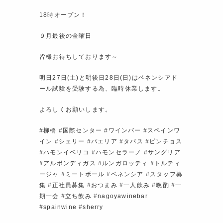
18時オープン！
９月最後の金曜日
皆様お待ちしております～
明日27日(土)と明後日28日(日)はベネンシアド
ール試験を受験する為、臨時休業します。
よろしくお願いします。
#柳橋 #国際センター #ワインバー #スペインワ
イン #シェリー #パエリア #タパス #ピンチョス
#ハモンイベリコ #ハモンセラーノ #サングリア
#アルボンディガス #ルンガロッティ #トルティ
ージャ #ミートボール #ベネンシア #スタッフ募
集 #正社員募集 #おつまみ #一人飲み #晩酌 #一
期一会 #立ち飲み #nagoyawinebar
#spainwine #sherry