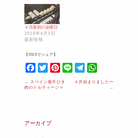
４月最初の金曜日
2026年4月3日
最新情報
【SNSでシェア】
F
T
Pi
Li
T
W
a
w
nt
n
el
h
←
スペイン風牛ひき
４月始まりましたー
c
itt
er
e
e
at
肉のトルティージャ
→
e
er
e
gr
s
b
st
a
A
o
m
p
アーカイブ
o
p
k