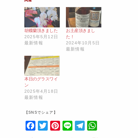
関連
胡蝶蘭頂きました
お土産頂きまし
2025年5月12日
た！
最新情報
2024年10月5日
最新情報
本日のグラスワイ
ン
2025年4月18日
最新情報
【SNSでシェア】
F
T
Pi
Li
T
W
a
w
nt
n
el
h