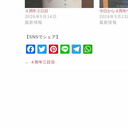
４周年２日目
今日から４周年
2026年5月14日
2026年5月1
最新情報
最新情報
【SNSでシェア】
F
T
Pi
Li
T
W
a
w
nt
n
el
h
←
４周年三日目
c
itt
er
e
e
at
e
er
e
gr
s
b
st
a
A
o
m
p
o
p
k