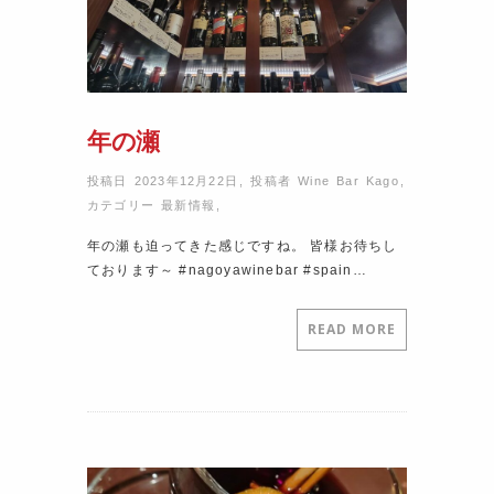
年の瀬
投稿日 2023年12月22日
,
投稿者
Wine Bar Kago
,
カテゴリー
最新情報
,
年の瀬も迫ってきた感じですね。 皆様お待ちし
ております～ #nagoyawinebar #spain…
READ MORE