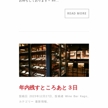
お待ちしております～ #n…
READ MORE
年内残すところあと３日
投稿日 2023年12月27日
,
投稿者
Wine Bar Kago
,
カテゴリー
最新情報
,