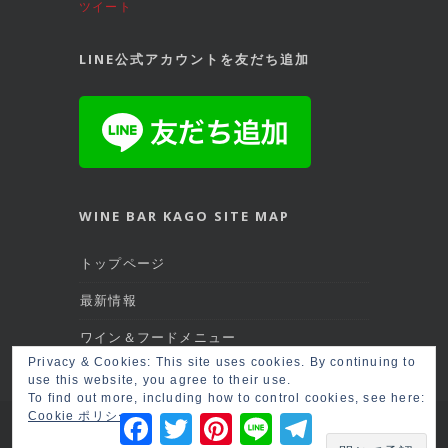
ツイート
LINE公式アカウントを友だち追加
WINE BAR KAGO SITE MAP
トップページ
最新情報
ワイン＆フードメニュー
Privacy & Cookies: This site uses cookies. By continuing to
マップ＆アクセス
use this website, you agree to their use.
To find out more, including how to control cookies, see here:
Cookie ポリシー
Facebook
Twitter
Pinterest
Line
Telegram
Copyright © 2026 名古屋柳橋スペインワイン
＆シェリーWine Bar Kago
ログイン